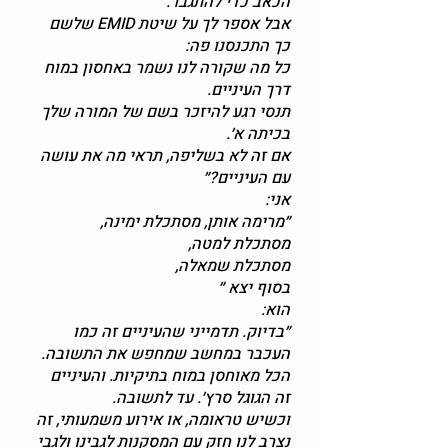
הכאב כדי להתגבר.
אבל אספר לך על שיטת EMID שלשם
כך התכנסנו פה:
כל מה שקורה לנו נשמר באחסון במוח
דרך העיניים.
תנסי רגע להיזכר בשם של המורה שלך
בכיתה א׳.
אם זה לא בשליפה, תראי מה את עושה
עם העיניים?״
אני:
״מרימה אותן, מסתכלת ימינה,
מסתכלת למטה,
מסתכלת שמאלה,
בסוף יצא ״
הוא:
״בדיוק. תדמייני שהעיניים זה כמו
העכבר במחשב שמחפש את התשובה.
הכל מאוחסן במוח בתיקיות. והעיניים
זה הגוגל סרץ׳. עד לתשובה.
וכשיש טראומה, או אירוע משמעותי, זה
נצרב לנו חזק עם המסקנות לגבינו ולגבי