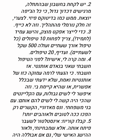
2. יש לקחת בחשבון שבהתחלה,
מרגישים דכדוך גדול, כי כל הג׳יפה
יוצאת. ממש כמו בדיטוקס פיזי. לצערי,
זה חלק נורמלי מהתהליך. וזה לא כייף.
3. כדי לייצר אפקט מוצק, והישג עמיד
(לתמיד!), צריך לפחות 10 טיפולים (כל
טיפול אורך שעתיים ועולה 500 שקל
לשעתיים). ועדיף, 20 טיפולים.
4. ומה קרה לי, אישית? לפני הטיפול
חשבתי שאני בנאדם אותנטי. אז
חשבתי. כי הגעתי לרמה עמוקה כזו של
אותנטיות ואמת, שלא ידעתי שבכלל
אפשרית, או שהיא קיימת בי. וזה
איפשר לי לשים גבולות, עם הקליינטים
שהכי היה קשה לי לשים להם אותם: עם
בני משפחתי. ונס מאדוניי, הקשרים רק
הפכו ככה לטובים ולאוהבים יותר!
5. קבלו קוריוז: אינסטלטור לשעבר
פיתח אותה. אלא שמבחינתי, ולאור
ההישג האישי שלי, גם אם אבוללה היה