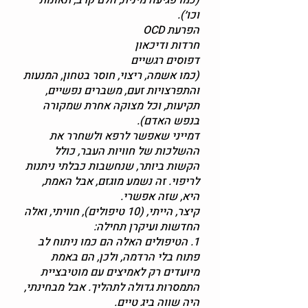
‏‎(כמו פגיעה מינית, הלם קרב, תאונות
וכו׳).
‏‎(כמו אשמה, ריצוי, חוסר בטחון, המנעות
והתפרצויות זעם, משברים נפשיים,
תקיעות, וכל מצוקה אחרת שמקורה
בנפש האדם).
דמייני שאפשר לרפא ולשחרר את
ההשלכות של חוויות העבר, כולל
הקשות ביותר, שנחשבות כבלתי ניתנות
לריפוי. זה נשמע מוגזם, אבל האמת,
היא, שזה אפשרי.
קיצר, הייתי, (10 טיפולים), חוויתי, ואלה
החדשות ועיקרן תחילה:
1. הטיפולים האלה הם כמו ניתוח לב
פתוח בלי הרדמה, ולכן, הם באמת
מיועדים רק לאמיצים עם מוטיבציית
התמסרות גדולה לתהליך. אבל מבחינתי,
היה שווה ביג טיים.